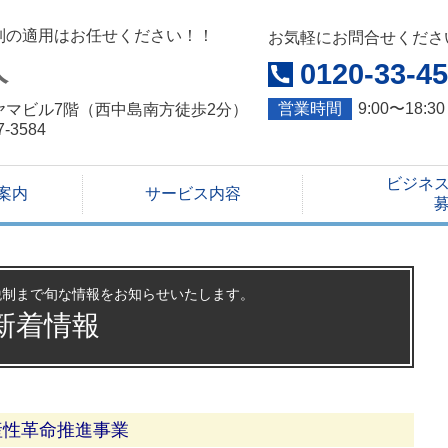
制の適用はお任せください！！
お気軽にお問合せくださ
人
0120-33-4
営業時間
9:00〜18:
第3ユヤマビル7階（西中島南方徒歩2分）
07-3584
ビジネ
案内
サービス内容
税制まで旬な情報をお知らせいたします。
新着情報
産性革命推進事業